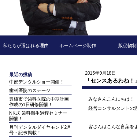
私たちが選ばれる理由
ホームページ制作
販促物制
2015年9月18日
最近の投稿
「センスあるわね！
中部デンタルショー開催！
歯科医院のステージ
豊橋市で歯科医院の中期計画
みなさんこんにちは！
作成の1日研修開催！
経営コンサルタントの
NK式 歯科衛生過程セミナー
開催！
皆さんはこんな言葉を
月刊デンタルダイヤモンド2月
号・記事掲載！