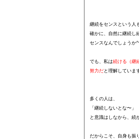
継続を
センス
という人
確かに、自然に継続し
センスなんでしょうか^
でも、私は
続ける（継
努力だ
と理解していま
多くの人は、
「継続しないとな〜」
と意識はしなから、続
だからこそ、自身も振