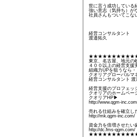
世に言う成功している
強い意志（気持ち）が
社員さんもついてこな
経営コンサルタント
渡邉拓久
★★★★★★★★★★
東京、名古屋、地元の
４００以上の経営支援実
組織力UPを狙うなら・
クオリアグローバルマ
経営コンサルタント 渡
経営支援のプロフェッ
クオリアのホームペー
クオリアHP▶︎
http://www.qgm-inc.com
売れる仕組みを確立した
http://mk.qgm-inc.com/
資金力を倍増させたい歯
http://dc.fms-qgm.com/
★★★★★★★★★★