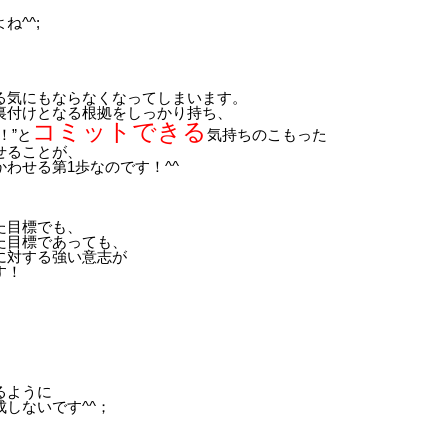
^^;
る気にもならなくなってしまいます。
裏付けとなる根拠をしっかり持ち、
コミットできる
！”と
気持ちのこもった
せることが、
わせる第1歩なのです！^^
た目標でも、
た目標であっても、
に対する強い意志が
す！
るように
しないです^^；