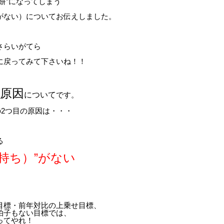
餅”になってしまう
がない）についてお伝えしました。
さらいがてら
に戻ってみて下さいね！！
原因
について
です。
の2つ目の原因は・・・
る
持ち）”がない
目標・前年対比の上乗せ目標、
拍子もない目標では、
ってやれ！