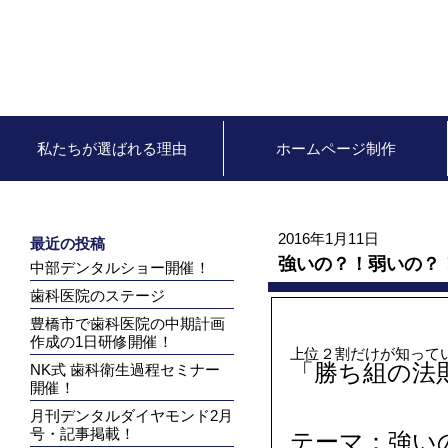
私たちが選ばれる理由
ホームページ制作
2016年1月11日
最近の投稿
強いの？！弱いの？
中部デンタルショー開催！
歯科医院のステージ
豊橋市で歯科医院の中期計画
作成の1日研修開催！
上位２割だけが知って
「勝ち組の法
NK式 歯科衛生過程セミナー
開催！
月刊デンタルダイヤモンド2月
号・記事掲載！
テーマ：強い