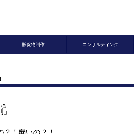
販促物制作
コンサルティング
！
いる
則」
の？！弱いの？！