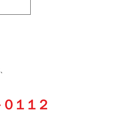
、
－０１１２