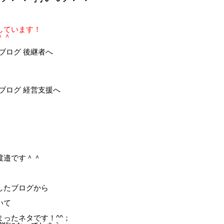
しています！
＾＾
渡邉です＾＾
したブログから
いて
ったネタです！^^；