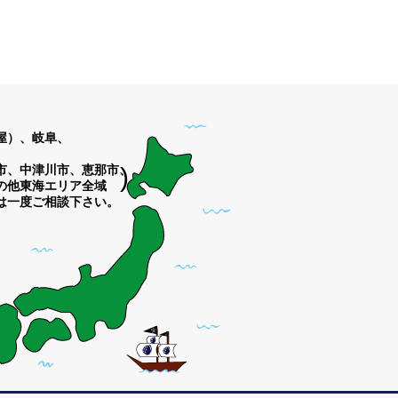
）、岐阜、



市、中津川市、恵那市、

)
他東海エリア全域
