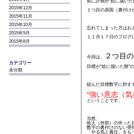
前に計画が“絵に描いた
2015年12月
１つ目の原因（裏付け
2015年11月
2015年10月
忘れてしまった方はお
2015年9月
１１月１７日のブログ
2015年8月
２つ目の
今回は、
カテゴリー
目標が“絵に描いた餅”
未分類
組んだ目標数字に対す
“強い意志（気
ということです。
当然、
他人（外部）の作った
数字の裏付けのない突
「やる気と責任」をも