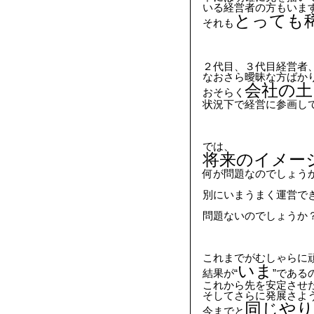
いる経営者の方もいま
とっても
それも
２代目、３代目経営者
なおさら曖昧な方ばかり
会社の土
おそらく
状況下で経営に参画し
では、
将来のイメー
何が問題なのでしょう
別にいまうまく運営で
問題ないのでしょうか
これまでがむしゃらに
いま
結果が“
”である
これから先を安定させ
そしてさらに発展さよ
同じやり
今までと