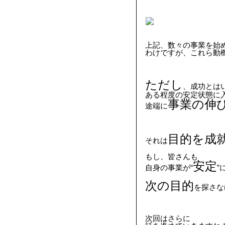
上記、数々の事業を始
わけですが、これら動
ただし
、成功とは
ある程度の安定状態に
事業の伸
途端に
目的を成
それは
もし、皆さんも
安定
自身の事業が“
”
次の目的
を探さな
次回はさらに