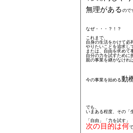
無理がある
ので
なぜ・・・？！？
これまで、
自身の生活をかけて必
やりたいことを追求し
または、自由を求めて
自分の力を試すために
親の事業を継がなけれ
動
今の事業を始める
でも、
いまある程度、その「
「自由」「力を試す」
次の目的は何