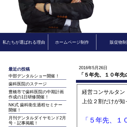
私たちが選ばれる理由
ホームページ制作
販促物制
2016年5月26日
最近の投稿
「５年先、１０年先
中部デンタルショー開催！
歯科医院のステージ
経営コンサルタン
豊橋市で歯科医院の中期計画
作成の1日研修開催！
上位２割だけが知っ
NK式 歯科衛生過程セミナー
開催！
月刊デンタルダイヤモンド2月
「５年先、１
号・記事掲載！