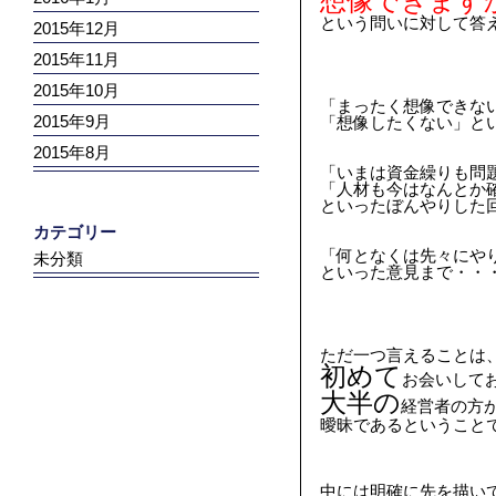
想像できます
という問いに対して答え
2015年12月
2015年11月
2015年10月
「まったく想像できな
2015年9月
「想像したくない」と
2015年8月
「いまは資金繰りも問
「人材も今はなんとか
といったぼんやりした
カテゴリー
「何となくは先々にや
未分類
といった意見まで・・
ただ一つ言えることは
初めて
お会いして
大半の
経営者の方
曖昧であるということ
中には明確に先を描い