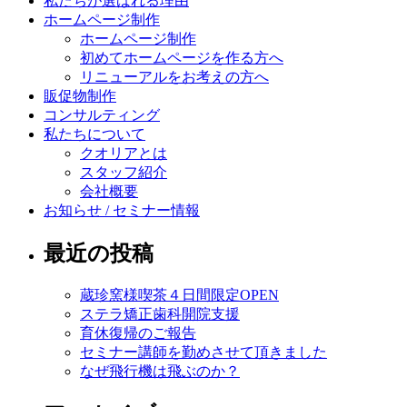
私たちが選ばれる理由
ホームページ制作
ホームページ制作
初めてホームページを作る方へ
リニューアルをお考えの方へ
販促物制作
コンサルティング
私たちについて
クオリアとは
スタッフ紹介
会社概要
お知らせ / セミナー情報
最近の投稿
蔵珍窯様喫茶４日間限定OPEN
ステラ矯正歯科開院支援
育休復帰のご報告
セミナー講師を勤めさせて頂きました
なぜ飛行機は飛ぶのか？