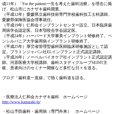
成11年）「For the patient:一生を考えた歯科治療」を理念に掲
げ、松山市にカナザキ歯科開業。
（平成12年）愛媛県立歯科技術専門学校歯科技工士科講師。
愛媛県保険医協会理事就任。
（平成19年）仁和会インプラントセンター設立。日本臨床歯
周病学会認定医。日本顎咬合学会認定医。
（平成24年）ハーバード大学審美インプラント研修終了。ペ
ンシルバニア大学歯周病インプラント研修終了。
（平成25年）厚労省管理型歯科医師臨床研修施設として認
定。プラトンジャパン社ELインプラント正式認定講師。
（平成26年）ノーベルバイオケア社インプラント正式認定講
師。河原医療大学校講師、歯科スタディグループSEDIT主
催、患者向けのセミナー開催など多忙な日々を送る。
ブログ「歯科道一直線」で熱く歯科道を語る。
・医療法人仁和会カナザキ歯科 ホームページ
http://www.kanazaki.jp/
・松山予防歯科・歯周病（専門外来） ホームページ